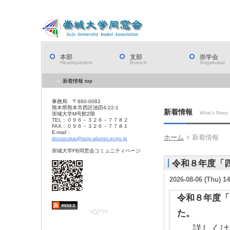
本部
支部
崇学会
Headquarters
Branch
Sogakukai
新着情報 top
事務局 〒860-0082
熊本県熊本市西区池田4-22-1
新着情報
What's News
崇城大学M号館2階
TEL：０９６－３２６－７７８２
FAX：０９６－３２６－７７８１
E-mail：
ホーム
> 新着情報
dousoukai@sojo-alumni.ecgo.jp
崇城大学FB同窓会コミュニティページ
令和８年度「
2026-08-06 (Thu) 14
令和８年度「
た。
詳しくは