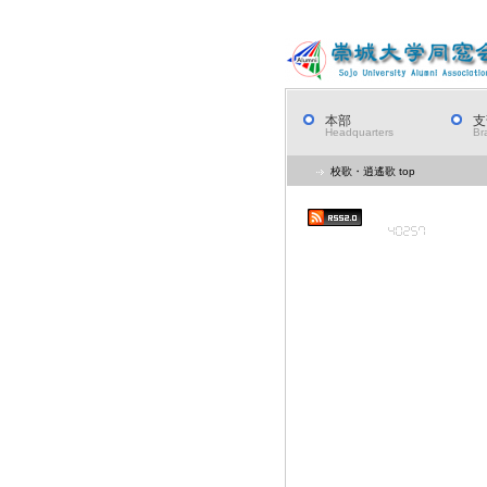
本部
支
Headquarters
Br
校歌・逍遙歌 top