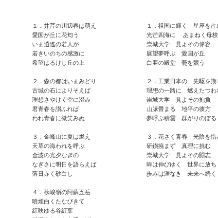
１．井芹の川辺春は萌え
１．祖国に輝く 星座を占
愛国が丘に花匂う
光芒四海に あまねく母校
いま逍遙の若人が
崇城大学 見よその偉容
若きいのちの感激に
展望夢呼ぶ 愛国が丘
希望はるけし丘の上
白亜の殿堂 甍を競う
２．森の都はいまみどり
２．工業日本の 先駆を期
古城の石によりそえば
理想の一路に 燃えたつわ
理想さやけく空に澄み
崇城大学 見よその抱負
君青春を讃ふれば
山脈畳まる 地平の彼方
われ青春に微笑みぬ
夢呼ぶ積雲 群がりのぼる
３．金峰山に夏は燃え
３．花さく青春 光陰を惜
天草の海われを呼ぶ
研鑚撓まず 真理に挑む
金波の光夕なぎの
崇城大学 見よその闘志
なぎさに明日を語らえば
眸は伸びゆく 世界に放ち
落日赤く砂白し
歩みは涯なき 未来へ続く
４．秋峻嶺の阿蘇五岳
噴煙白くたなびきて
紅映ゆる谷紅葉