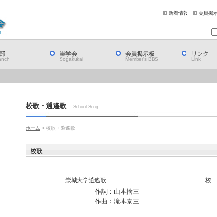
新着情報
会員掲
部
崇学会
会員掲示板
リンク
anch
Sogakukai
Member's BBS
Link
校歌・逍遙歌
School Song
ホーム
> 校歌・逍遙歌
校歌
崇城大学逍遙歌
校 
作詞：山本捨三
作曲：滝本泰三