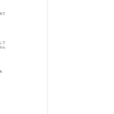
めて
して
れら
み