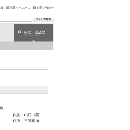
示板
池田キャンパス
お問い合わせ
校歌・逍遙歌
School Song
歌
作詞：山口白陽
作曲：古関裕而