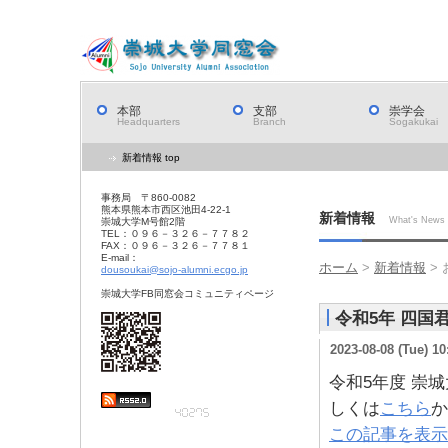
本部
支部
崇学会
Headquarters
Branch
Sogakukai
新着情報 top
事務局 〒860-0082
熊本県熊本市西区池田4-22-1
新着情報
What's News
崇城大学M号館2階
TEL：０９６－３２６－７７８２
FAX：０９６－３２６－７７８１
E-mail：
ホーム
>
新着情報
>
dousoukai@sojo-alumni.ecgo.jp
崇城大学FB同窓会コミュニティページ
令和5年 四国
2023-08-08 (Tue) 10
令和5年度 崇
しくは
こちら
か
この記事を表示