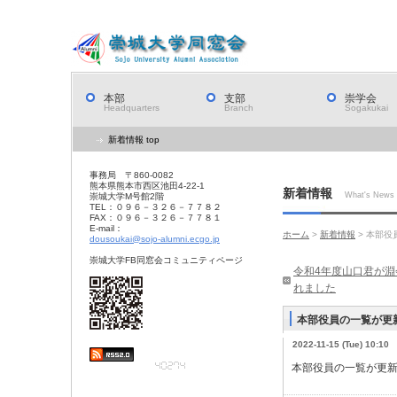
本部
支部
崇学会
Headquarters
Branch
Sogakukai
新着情報 top
事務局 〒860-0082
熊本県熊本市西区池田4-22-1
新着情報
What's News
崇城大学M号館2階
TEL：０９６－３２６－７７８２
FAX：０９６－３２６－７７８１
E-mail：
ホーム
>
新着情報
> 本部
dousoukai@sojo-alumni.ecgo.jp
崇城大学FB同窓会コミュニティページ
令和4年度山口君が
れました
本部役員の一覧が更
2022-11-15 (Tue) 10:10
本部役員の一覧が更