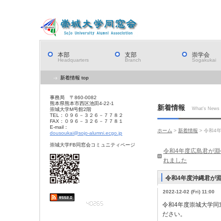
本部
支部
崇学会
Headquarters
Branch
Sogakukai
新着情報 top
事務局 〒860-0082
熊本県熊本市西区池田4-22-1
新着情報
What's News
崇城大学M号館2階
TEL：０９６－３２６－７７８２
FAX：０９６－３２６－７７８１
E-mail：
ホーム
>
新着情報
> 令和
dousoukai@sojo-alumni.ecgo.jp
崇城大学FB同窓会コミュニティページ
令和4年度広島君が
れました
令和4年度沖縄君が
2022-12-02 (Fri) 11:00
令和4年度崇城大学同
ださい。