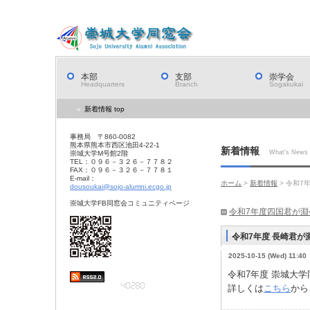
本部
支部
崇学会
Headquarters
Branch
Sogakukai
新着情報 top
事務局 〒860-0082
熊本県熊本市西区池田4-22-1
新着情報
What's News
崇城大学M号館2階
TEL：０９６－３２６－７７８２
FAX：０９６－３２６－７７８１
E-mail：
ホーム
>
新着情報
> 令和7
dousoukai@sojo-alumni.ecgo.jp
崇城大学FB同窓会コミュニティページ
令和7年度四国君が
令和7年度 長崎君
2025-10-15 (Wed) 11:40
令和7年度 崇城大
詳しくは
こちら
から