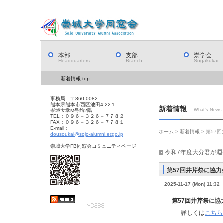
本部
支部
崇学会
Headquarters
Branch
Sogakukai
新着情報 top
事務局 〒860-0082
熊本県熊本市西区池田4-22-1
新着情報
What's News
崇城大学M号館2階
TEL：０９６－３２６－７７８２
FAX：０９６－３２６－７７８１
E-mail：
ホーム
>
新着情報
> 第57
dousoukai@sojo-alumni.ecgo.jp
崇城大学FB同窓会コミュニティページ
令和7年度大分君が
第57回井芹祭に協力
2025-11-17 (Mon) 11:32
第57回井芹祭に
詳しくは
こちら