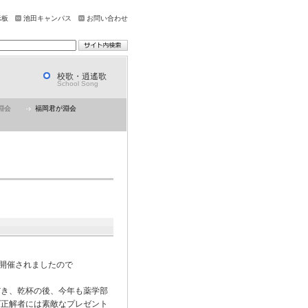
示板
池田キャンパス
お問い合わせ
校歌・逍遙歌
School Song
淵会
福岡君が淵会
で開催されましたので
だき、乾杯の後、今年も薬学部
ズ正解者には素敵なプレゼント