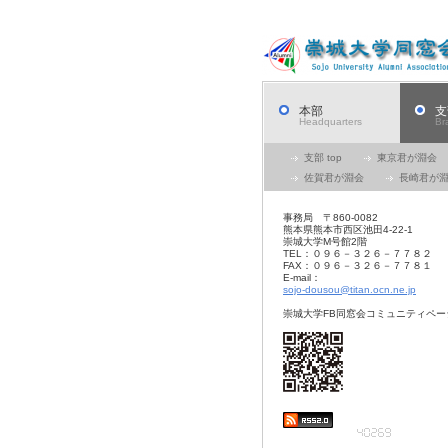
本部
支
Headquarters
Br
支部 top
東京君が淵会
佐賀君が淵会
長崎君が
事務局 〒860-0082
熊本県熊本市西区池田4-22-1
崇城大学M号館2階
TEL：０９６－３２６－７７８２
FAX：０９６－３２６－７７８１
E-mail：
sojo-dousou@titan.ocn.ne.jp
崇城大学FB同窓会コミュニティペー