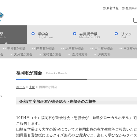
新着情報
会員掲
部
崇学会
会員掲示板
リンク
anch
Sogakukai
Member's BBS
Link
中部君が淵会
関西君が淵会
広島君が淵会
山口君が淵会
四国君が
淵会
大分君が淵会
宮崎君が淵会
鹿児島支部
沖縄支部
福岡君が淵会
Fukuoka Branch
ホーム
>
支部
> 福岡君が淵会
ジ
令和7年度 福岡君が淵会総会・懇親会のご報告
10月4日（土）福岡君が淵会総会・懇親会が「糸島グローカルホテル」
ご報告します。
山﨑副学長より大学の近況についてと福岡出身の在学生数等ご報告いた
瀬尾量名誉教授によるクイズ形式のご講演では、楽しく学びながらクイ